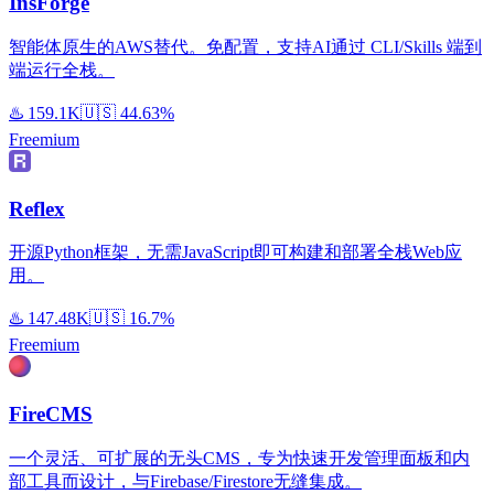
InsForge
智能体原生的AWS替代。免配置，支持AI通过 CLI/Skills 端到
端运行全栈。
♨️
159.1K
🇺🇸
44.63%
Freemium
Reflex
开源Python框架，无需JavaScript即可构建和部署全栈Web应
用。
♨️
147.48K
🇺🇸
16.7%
Freemium
FireCMS
一个灵活、可扩展的无头CMS，专为快速开发管理面板和内
部工具而设计，与Firebase/Firestore无缝集成。