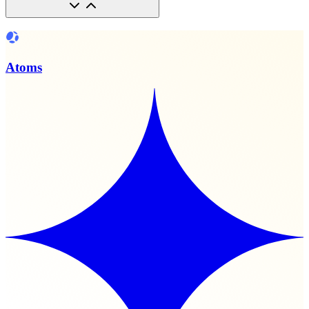
Atoms