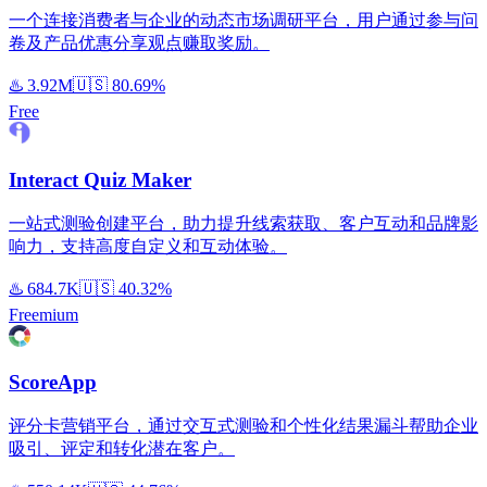
一个连接消费者与企业的动态市场调研平台，用户通过参与问
卷及产品优惠分享观点赚取奖励。
♨️
3.92M
🇺🇸
80.69%
Free
Interact Quiz Maker
一站式测验创建平台，助力提升线索获取、客户互动和品牌影
响力，支持高度自定义和互动体验。
♨️
684.7K
🇺🇸
40.32%
Freemium
ScoreApp
评分卡营销平台，通过交互式测验和个性化结果漏斗帮助企业
吸引、评定和转化潜在客户。