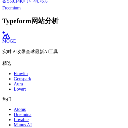
♨️
550.14K
🇺🇸
44.76%
Freemium
Typeform网站分析
MOGE
实时 ⚡️ 收录全球最新AI工具
精选
Flowith
Genspark
Aura
Lovart
热门
Atoms
Dreamina
Lovable
Manus AI