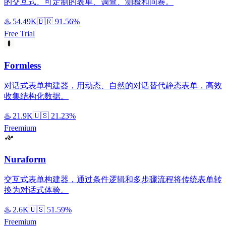
的交互式、可定制的表单、调查、测验和问卷。
♨️
54.49K
🇧🇷
91.56%
Free Trial
Formless
对话式表单构建器，用动态、自然的对话替代静态表单，高效
收集结构化数据。
♨️
21.9K
🇺🇸
21.23%
Freemium
Nuraform
交互式表单构建器，通过条件逻辑和多步骤流程将传统表单转
换为对话式体验。
♨️
2.6K
🇺🇸
51.59%
Freemium