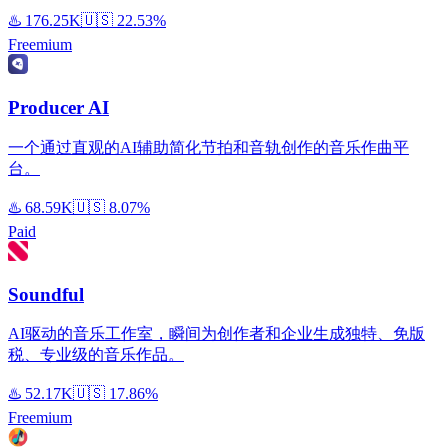
♨️
176.25K
🇺🇸
22.53%
Freemium
Producer AI
一个通过直观的AI辅助简化节拍和音轨创作的音乐作曲平
台。
♨️
68.59K
🇺🇸
8.07%
Paid
Soundful
AI驱动的音乐工作室，瞬间为创作者和企业生成独特、免版
税、专业级的音乐作品。
♨️
52.17K
🇺🇸
17.86%
Freemium