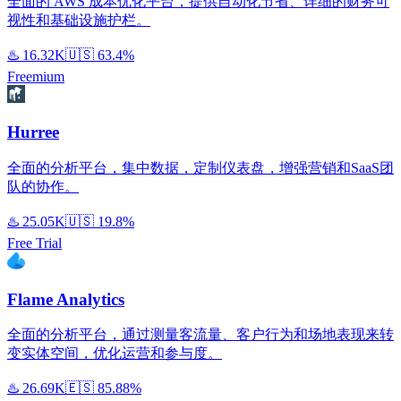
全面的 AWS 成本优化平台，提供自动化节省、详细的财务可
视性和基础设施护栏。
♨️
16.32K
🇺🇸
63.4%
Freemium
Hurree
全面的分析平台，集中数据，定制仪表盘，增强营销和SaaS团
队的协作。
♨️
25.05K
🇺🇸
19.8%
Free Trial
Flame Analytics
全面的分析平台，通过测量客流量、客户行为和场地表现来转
变实体空间，优化运营和参与度。
♨️
26.69K
🇪🇸
85.88%