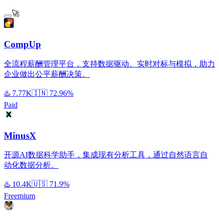
🚀
CompUp
全流程薪酬管理平台，支持数据驱动、实时对标与模拟，助力
企业做出公平薪酬决策。
♨️
7.77K
🇮🇳
72.96%
Paid
MinusX
开源AI数据科学助手，集成现有分析工具，通过自然语言自
动化数据分析。
♨️
10.4K
🇺🇸
71.9%
Freemium