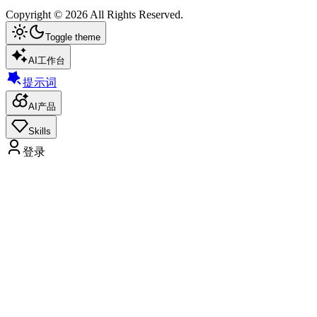
Copyright ©
2026
All Rights Reserved.
Toggle theme
AI工作台
提示词
AI产品
Skills
登录