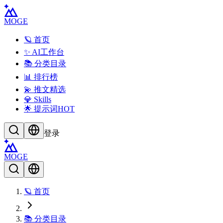
MOGE
🪐 首页
✨ AI工作台
📚 分类目录
📊 排行榜
💫 推文精选
💎 Skills
🌟 提示词
HOT
登录
MOGE
🪐 首页
📚 分类目录