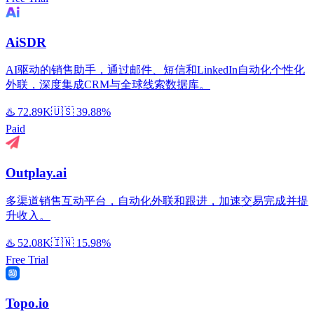
AiSDR
AI驱动的销售助手，通过邮件、短信和LinkedIn自动化个性化
外联，深度集成CRM与全球线索数据库。
♨️
72.89K
🇺🇸
39.88%
Paid
Outplay.ai
多渠道销售互动平台，自动化外联和跟进，加速交易完成并提
升收入。
♨️
52.08K
🇮🇳
15.98%
Free Trial
Topo.io