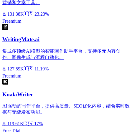
营销和文案工具。
♨️
131.38K
🇺🇸
23.23%
Freemium
WritingMate.ai
集成多顶级AI模型的智能写作助手平台，支持多元内容创
作、图像生成与流程自动化。
♨️
127.59K
🇺🇸
11.19%
Freemium
KoalaWriter
AI驱动的写作平台，提供高质量、SEO优化内容，结合实时数
据与无缝发布功能。
♨️
119.61K
🇨🇦
17%
Free Trial