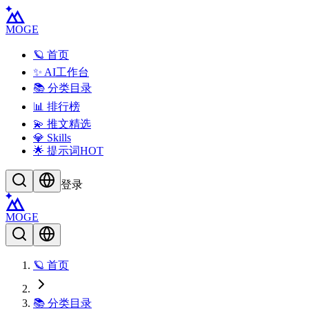
MOGE
🪐 首页
✨ AI工作台
📚 分类目录
📊 排行榜
💫 推文精选
💎 Skills
🌟 提示词
HOT
登录
MOGE
🪐 首页
📚 分类目录