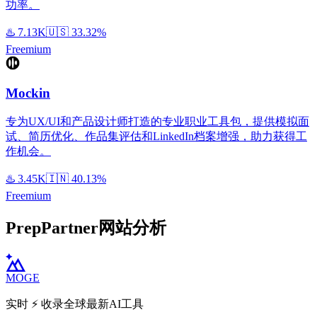
功率。
♨️
7.13K
🇺🇸
33.32%
Freemium
Mockin
专为UX/UI和产品设计师打造的专业职业工具包，提供模拟面
试、简历优化、作品集评估和LinkedIn档案增强，助力获得工
作机会。
♨️
3.45K
🇮🇳
40.13%
Freemium
PrepPartner网站分析
MOGE
实时 ⚡️ 收录全球最新AI工具