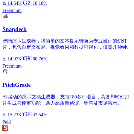
♨️
14.64K
🇺🇿
18.18%
Freemium
Snapdeck
智能演示生成器，将简单的文本提示转换为专业设计的幻灯
片，包含自定义布局、视觉效果和数据可视化，仅需几秒钟。
♨️
14.97K
🇰🇷
80.76%
Freemium
PitchGrade
AI驱动的演示文稿生成器，支持180多种语言，具备即时幻灯
片生成与评审功能，助力高质量路演、销售及市场演示。
♨️
15.23K
🇺🇸
33.54%
Paid