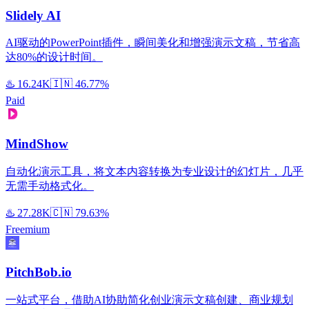
Slidely AI
AI驱动的PowerPoint插件，瞬间美化和增强演示文稿，节省高
达80%的设计时间。
♨️
16.24K
🇮🇳
46.77%
Paid
MindShow
自动化演示工具，将文本内容转换为专业设计的幻灯片，几乎
无需手动格式化。
♨️
27.28K
🇨🇳
79.63%
Freemium
PitchBob.io
一站式平台，借助AI协助简化创业演示文稿创建、商业规划