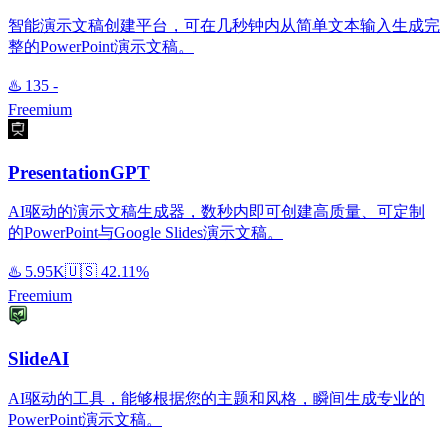
智能演示文稿创建平台，可在几秒钟内从简单文本输入生成完
整的PowerPoint演示文稿。
♨️
135
-
Freemium
PresentationGPT
AI驱动的演示文稿生成器，数秒内即可创建高质量、可定制
的PowerPoint与Google Slides演示文稿。
♨️
5.95K
🇺🇸
42.11%
Freemium
SlideAI
AI驱动的工具，能够根据您的主题和风格，瞬间生成专业的
PowerPoint演示文稿。