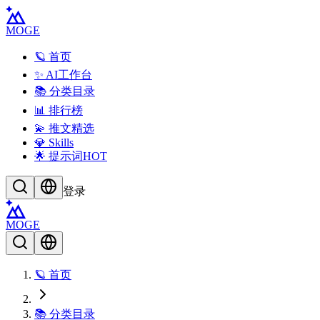
MOGE
🪐 首页
✨ AI工作台
📚 分类目录
📊 排行榜
💫 推文精选
💎 Skills
🌟 提示词
HOT
登录
MOGE
🪐 首页
📚 分类目录