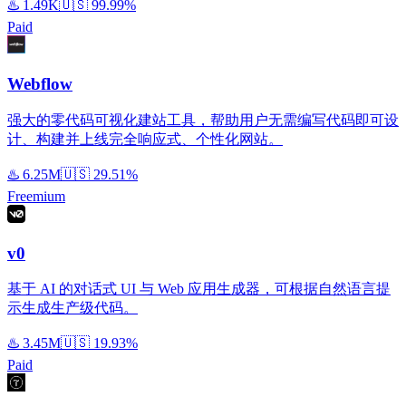
♨️
1.49K
🇺🇸
99.99%
Paid
Webflow
强大的零代码可视化建站工具，帮助用户无需编写代码即可设
计、构建并上线完全响应式、个性化网站。
♨️
6.25M
🇺🇸
29.51%
Freemium
v0
基于 AI 的对话式 UI 与 Web 应用生成器，可根据自然语言提
示生成生产级代码。
♨️
3.45M
🇺🇸
19.93%
Paid