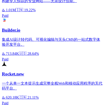
构建令人惊叹的专业网站——无需设计技能。
♨️
1.01M
🇮🇳
19.22%
Paid
Builder.io
集成AI设计转代码、可视化编辑与无头CMS的一站式数字体
验开发平台。
♨️
713.84K
🇺🇸
28.64%
Paid
Rocket.new
一个从单一文本提示生成完整全栈Web和移动应用程序的无代
码平台。
♨️
620.18K
🇮🇳
21.11%
Paid