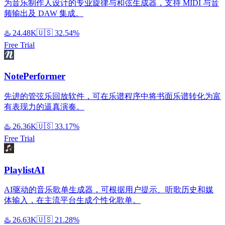
为音乐制作人设计的专业旋律与和弦生成器，支持 MIDI 与音
频输出及 DAW 集成。
♨️
24.48K
🇺🇸
32.54%
Free Trial
NotePerformer
先进的管弦乐回放软件，可在乐谱程序中将书面乐谱转化为富
有表现力的逼真演奏。
♨️
26.36K
🇺🇸
33.17%
Free Trial
PlaylistAI
AI驱动的音乐歌单生成器，可根据用户提示、听歌历史和媒
体输入，在主流平台生成个性化歌单。
♨️
26.63K
🇺🇸
21.28%