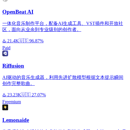
OpenBeat AI
一体化音乐制作平台，配备AI生成工具、VST插件和开放社
区，面向从业余到专业级别的创作者。
♨️
21.4K
🇺🇸
96.87%
Paid
Riffusion
AI驱动的音乐生成器，利用先进扩散模型根据文本提示瞬间
创作完整歌曲。
♨️
23.23K
🇺🇸
27.07%
Freemium
Lemonaide