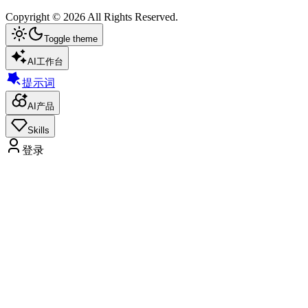
Copyright ©
2026
All Rights Reserved.
Toggle theme
AI工作台
提示词
AI产品
Skills
登录