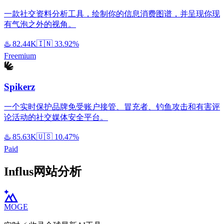
一款社交资料分析工具，绘制你的信息消费图谱，并呈现你现
有气泡之外的视角。
♨️
82.44K
🇮🇳
33.92%
Freemium
Spikerz
一个实时保护品牌免受账户接管、冒充者、钓鱼攻击和有害评
论活动的社交媒体安全平台。
♨️
85.63K
🇺🇸
10.47%
Paid
Influs网站分析
MOGE