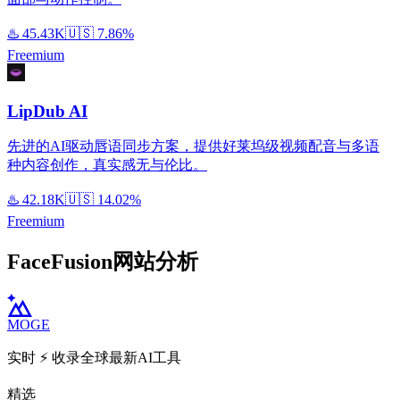
♨️
45.43K
🇺🇸
7.86%
Freemium
LipDub AI
先进的AI驱动唇语同步方案，提供好莱坞级视频配音与多语
种内容创作，真实感无与伦比。
♨️
42.18K
🇺🇸
14.02%
Freemium
FaceFusion网站分析
MOGE
实时 ⚡️ 收录全球最新AI工具
精选