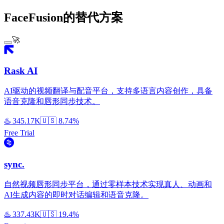
FaceFusion的替代方案
🚀
Rask AI
AI驱动的视频翻译与配音平台，支持多语言内容创作，具备
语音克隆和唇形同步技术。
♨️
345.17K
🇺🇸
8.74%
Free Trial
sync.
自然视频唇形同步平台，通过零样本技术实现真人、动画和
AI生成内容的即时对话编辑和语音克隆。
♨️
337.43K
🇺🇸
19.4%