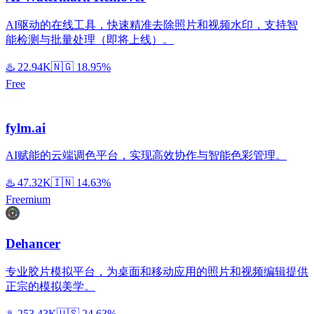
AI驱动的在线工具，快速精准去除照片和视频水印，支持智
能检测与批量处理（即将上线）。
♨️
22.94K
🇳🇬
18.95%
Free
fylm.ai
AI赋能的云端调色平台，实现高效协作与智能色彩管理。
♨️
47.32K
🇮🇳
14.63%
Freemium
Dehancer
专业胶片模拟平台，为桌面和移动应用的照片和视频编辑提供
正宗的模拟美学。
♨️
253.43K
🇺🇸
24.63%