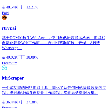
♨️
48.54K
🇺🇸
12.21%
Paid
rtrvr.ai
基于DOM的原生Web Agent，使用自然语言提示检索、抓取和
自动化复杂Web工作流——通过浏览器扩展、云端、API或
WhatsApp。
♨️
40.02K
🇺🇸
38.09%
Freemium
MrScraper
一个多功能的网络抓取工具，简化了从任何网站提取数据的过
程，绕过验证码并自动化工作流程，实现高效数据收集。
♨️
36.44K
🇮🇩
37.38%
Freemium