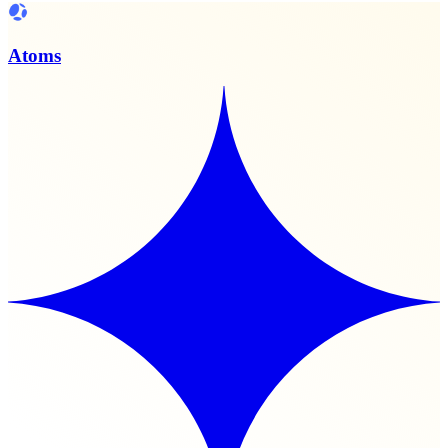
Atoms