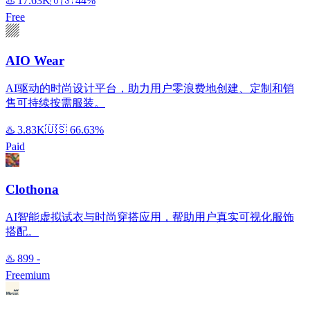
♨️
17.63K
🇺🇸
44%
Free
AIO Wear
AI驱动的时尚设计平台，助力用户零浪费地创建、定制和销
售可持续按需服装。
♨️
3.83K
🇺🇸
66.63%
Paid
Clothona
AI智能虚拟试衣与时尚穿搭应用，帮助用户真实可视化服饰
搭配。
♨️
899
-
Freemium