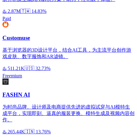
♨️
2.87M
🇹🇼
14.83%
Paid
Customuse
基于浏览器的3D设计平台，结合AI工具，为主流平台创作游
戏皮肤、数字服饰和AR滤镜。
♨️
511.21K
🇺🇸
32.73%
Freemium
FASHN AI
为时尚品牌、设计师及电商提供先进的虚拟试穿与AI模特生
成平台，实现即刻、逼真的服装更换、模特生成及视频内容创
作。
♨️
265.44K
🇮🇳
13.76%