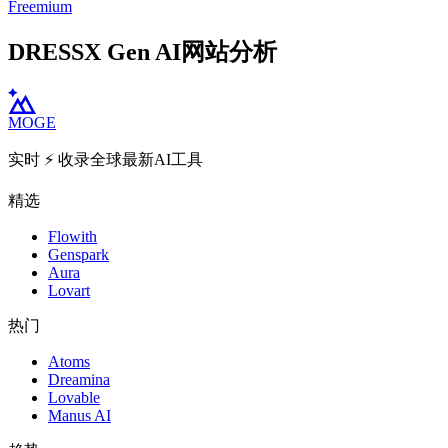
Freemium
DRESSX Gen AI网站分析
MOGE
实时 ⚡️ 收录全球最新AI工具
精选
Flowith
Genspark
Aura
Lovart
热门
Atoms
Dreamina
Lovable
Manus AI