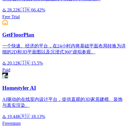
♨️
28.22K
🇮🇳
66.42%
Free Trial
GetFloorPlan
一个快速、经济的平台，在24小时内将基础平面布局转换为详
细的2D和3D平面图以及沉浸式360°虚拟参观。
♨️
20.12K
🇮🇳
15.5%
Paid
Homestyler AI
AI驱动的在线室内设计平台，提供直观的3D家居建模、装饰
与真实渲染。
♨️
19.44K
🇷🇺
18.13%
Freemium