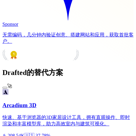
Sponsor
无需编码，几分钟内验证创意、搭建网站和应用，获取首批客
户。
PRODUCT HUNT
#1 Product of the Day
Drafted的替代方案
🚀
Arcadium 3D
快速、基于浏览器的3D家居设计工具，拥有直观操作、即时
渲染和丰富模型库，助力高效室内与建筑可视化。
♨️
208.54K
🇺🇸
37.78%