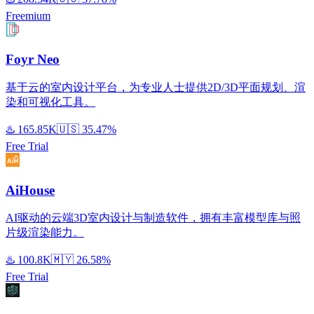
Freemium
Foyr Neo
基于云的室内设计平台，为专业人士提供2D/3D平面规划、渲
染和可视化工具。
♨️
165.85K
🇺🇸
35.47%
Free Trial
AiHouse
AI驱动的云端3D室内设计与制造软件，拥有丰富模型库与照
片级渲染能力。
♨️
100.8K
🇲🇾
26.58%
Free Trial