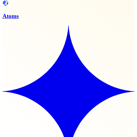
Atoms