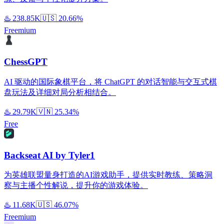
♨️
238.85K
🇺🇸
20.66%
Freemium
ChessGPT
AI 驱动的国际象棋平台，将 ChatGPT 的对话智能与交互式棋
盘玩法及详细对局分析相结合。
♨️
29.79K
🇻🇳
25.34%
Free
Backseat AI by Tyler1
为英雄联盟量身打造的AI游戏助手，提供实时教练、策略洞
察与主播个性解说，提升你的游戏体验。
♨️
11.68K
🇺🇸
46.07%
Freemium