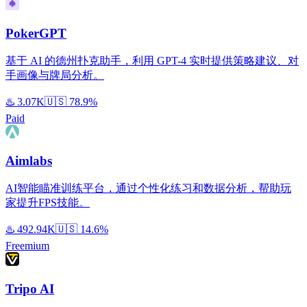
PokerGPT
基于 AI 的德州扑克助手，利用 GPT-4 实时提供策略建议、对
手画像与牌局分析。
♨️
3.07K
🇺🇸
78.9%
Paid
Aimlabs
AI智能瞄准训练平台，通过个性化练习和数据分析，帮助玩
家提升FPS技能。
♨️
492.94K
🇺🇸
14.6%
Freemium
Tripo AI