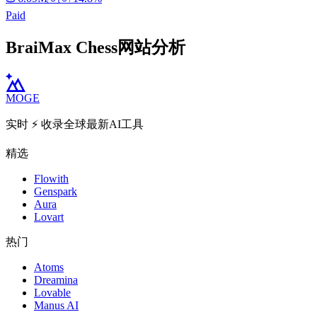
Paid
BraiMax Chess网站分析
MOGE
实时 ⚡️ 收录全球最新AI工具
精选
Flowith
Genspark
Aura
Lovart
热门
Atoms
Dreamina
Lovable
Manus AI