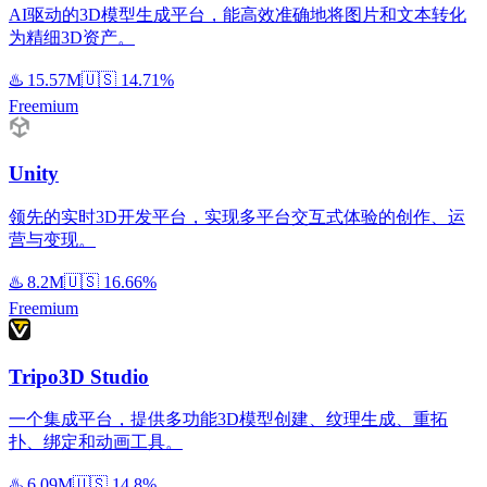
AI驱动的3D模型生成平台，能高效准确地将图片和文本转化
为精细3D资产。
♨️
15.57M
🇺🇸
14.71%
Freemium
Unity
领先的实时3D开发平台，实现多平台交互式体验的创作、运
营与变现。
♨️
8.2M
🇺🇸
16.66%
Freemium
Tripo3D Studio
一个集成平台，提供多功能3D模型创建、纹理生成、重拓
扑、绑定和动画工具。
♨️
6.09M
🇺🇸
14.8%