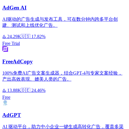
AdGen AI
AI驱动的广告生成与发布工具，可在数分钟内跨多平台创
建、测试和上线优化广告。
♨️
24.29K
🇺🇸
17.82%
Free Trial
FreeAdCopy
100%免费AI广告文案生成器，结合GPT-4与专家文案经验，
产出高效表现、媲美人类的广告。
♨️
13.88K
🇩🇪
24.46%
Free
AdGPT
AI 驱动平台，助力中小企业一键生成高转化广告，覆盖多渠