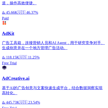
道，操作高效便捷。
♨️
45.66K
🇺🇸
46.37%
Paid
AdKit
广告工具箱，连接营销人员和AI Agent，用于研究竞争对手、
生成创意并在一个地方管理广告活动。
♨️
118.15K
🇺🇸
11.25%
Free Trial
AdCreative.ai
基于AI的广告创意与文案快速生成平台，结合数据洞察实现
高转化。
♨️
445.73K
🇺🇸
23.54%