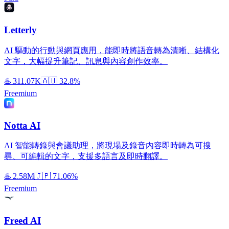
Letterly
AI 驅動的行動與網頁應用，能即時將語音轉為清晰、結構化
文字，大幅提升筆記、訊息與內容創作效率。
♨️
311.07K
🇦🇺
32.8%
Freemium
Notta AI
AI 智能轉錄與會議助理，將現場及錄音內容即時轉為可搜
尋、可編輯的文字，支援多語言及即時翻譯。
♨️
2.58M
🇯🇵
71.06%
Freemium
Freed AI