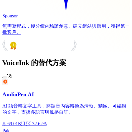
Sponsor
無需寫程式，幾分鐘內驗證創意、建立網站與應用，獲得第一
批客戶。
PRODUCT HUNT
#1 Product of the Day
VoiceInk 的替代方案
🚀
AudioPen AI
AI 語音轉文字工具，將語音內容轉換為清晰、精緻、可編輯
的文字，支援多語言與風格自訂。
♨️
69.01K
🇺🇸
32.62%
Paid