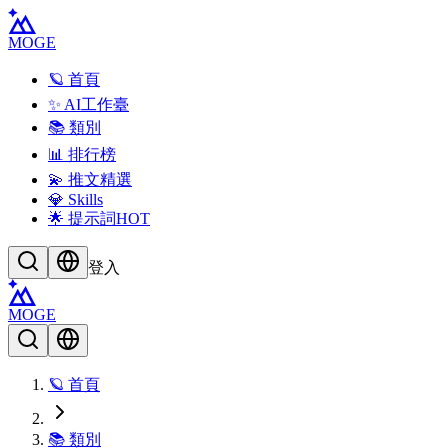
MOGE
🪐 首頁
✨ AI工作臺
📚 類別
📊 排行榜
💫 推文精選
💎 Skills
🌟 提示詞
HOT
登入
MOGE
🪐 首頁
📚 類別