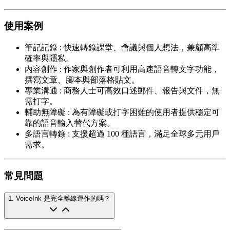
使用案例
筆記記錄
:
快速轉錄課堂、會議與個人想法，兼顧高準
確率與隱私。
內容創作
:
作家與創作者可利用高速語音轉文字功能，
撰寫文章、腳本與部落格貼文。
專業溝通
:
商務人士可高效口述郵件、報告與文件，無
需打字。
輔助無障礙
:
為有障礙或打字困難的使用者提供穩定可
靠的語音輸入替代方案。
多語言轉錄
:
支援超過 100 種語言，滿足全球多元用戶
需求。
常見問題
1
.
VoiceInk 是完全離線運作的嗎？