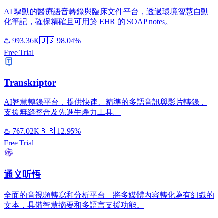
AI 驅動的醫療語音轉錄與臨床文件平台，透過環境智慧自動
化筆記，確保精確且可用於 EHR 的 SOAP notes。
♨️
993.36K
🇺🇸
98.04%
Free Trial
Transkriptor
AI智慧轉錄平台，提供快速、精準的多語音訊與影片轉錄，
支援無縫整合及先進生產力工具。
♨️
767.02K
🇧🇷
12.95%
Free Trial
通义听悟
全面的音視頻轉寫和分析平台，將多媒體內容轉化為有組織的
文本，具備智慧摘要和多語言支援功能。