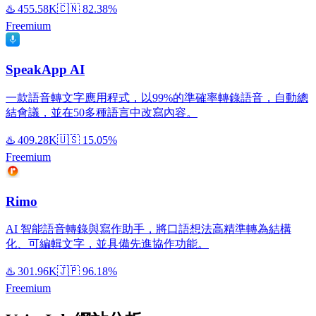
♨️
455.58K
🇨🇳
82.38%
Freemium
SpeakApp AI
一款語音轉文字應用程式，以99%的準確率轉錄語音，自動總
結會議，並在50多種語言中改寫內容。
♨️
409.28K
🇺🇸
15.05%
Freemium
Rimo
AI 智能語音轉錄與寫作助手，將口語想法高精準轉為結構
化、可編輯文字，並具備先進協作功能。
♨️
301.96K
🇯🇵
96.18%
Freemium