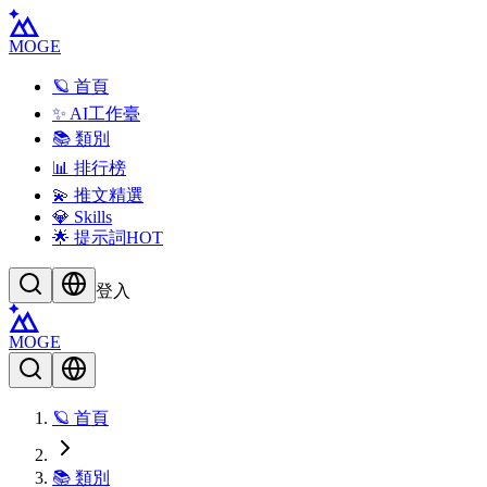
MOGE
🪐 首頁
✨ AI工作臺
📚 類別
📊 排行榜
💫 推文精選
💎 Skills
🌟 提示詞
HOT
登入
MOGE
🪐 首頁
📚 類別