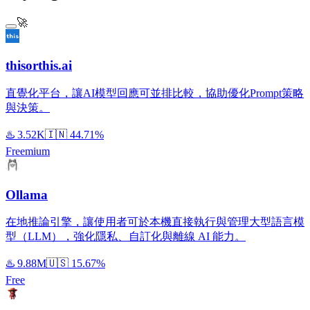
🚀
thisorthis.ai
直覺化平台，讓AI模型回應可並排比較，協助優化Prompt策略
與決策。
♨️
3.52K
🇮🇳
44.71%
Freemium
Ollama
在地推論引擎，讓使用者可於本機直接執行與管理大型語言模
型（LLM），強化隱私、自訂化與離線 AI 能力。
♨️
9.88M
🇺🇸
15.67%
Free