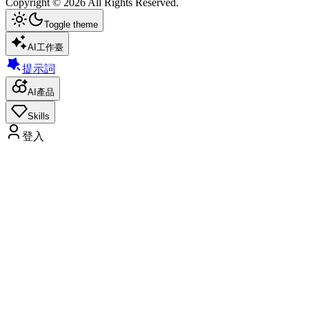
Copyright ©
2026
All Rights Reserved.
Toggle theme
AI工作臺
提示詞
AI產品
Skills
登入