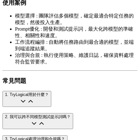
使用案例
模型選擇
:
團隊評估多個模型，確定最適合特定任務的
模型，然後投入生產。
Prompt優化
:
開發和測試提示詞，最大化跨模型的準確
性、相關性和速度。
工作流程編排
:
自動將任務路由到最合適的模型，並端
到端追蹤結果。
治理與合規
:
執行使用策略、維護日誌，確保資料處理
符合監管要求。
常見問題
1
.
TryLogical用於什麼？
2
.
我可以跨不同模型測試提示詞嗎？
3
.
TryLogical處理治理和合規嗎？