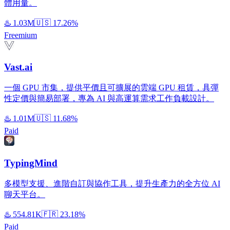
體用量。
♨️
1.03M
🇺🇸
17.26%
Freemium
Vast.ai
一個 GPU 市集，提供平價且可擴展的雲端 GPU 租賃，具彈
性定價與簡易部署，專為 AI 與高運算需求工作負載設計。
♨️
1.01M
🇺🇸
11.68%
Paid
TypingMind
多模型支援、進階自訂與協作工具，提升生產力的全方位 AI
聊天平台。
♨️
554.81K
🇫🇷
23.18%
Paid