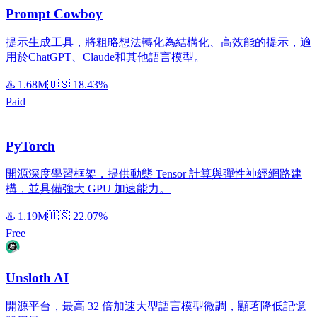
Prompt Cowboy
提示生成工具，將粗略想法轉化為結構化、高效能的提示，適
用於ChatGPT、Claude和其他語言模型。
♨️
1.68M
🇺🇸
18.43%
Paid
PyTorch
開源深度學習框架，提供動態 Tensor 計算與彈性神經網路建
構，並具備強大 GPU 加速能力。
♨️
1.19M
🇺🇸
22.07%
Free
Unsloth AI
開源平台，最高 32 倍加速大型語言模型微調，顯著降低記憶