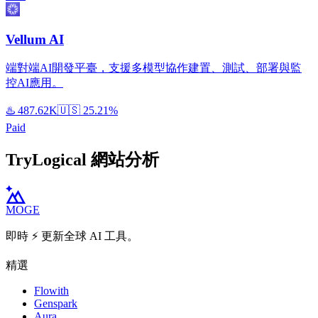
Vellum AI
端對端AI開發平臺，支援多模型協作建置、測試、部署與監
控AI應用。
♨️
487.62K
🇺🇸
25.21%
Paid
TryLogical 網站分析
MOGE
即時 ⚡️ 更新全球 AI 工具。
精選
Flowith
Genspark
Aura