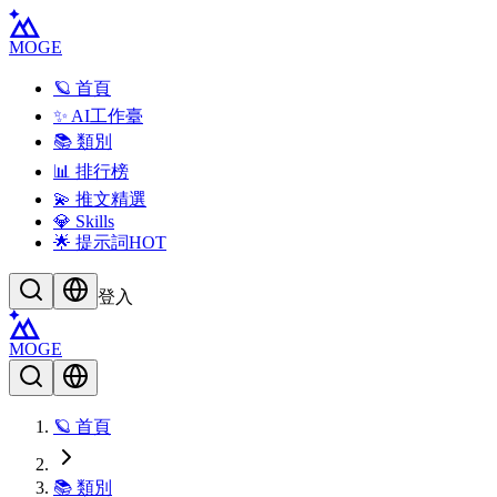
MOGE
🪐 首頁
✨ AI工作臺
📚 類別
📊 排行榜
💫 推文精選
💎 Skills
🌟 提示詞
HOT
登入
MOGE
🪐 首頁
📚 類別