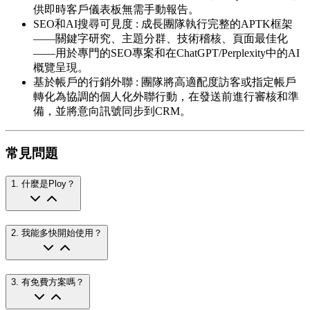
供即時客戶儀表板無需手動報告。
SEO和AI搜尋可見度
:
成長團隊執行完整的APTK框架
——關鍵字研究、主題分群、技術稽核、頁面最佳化
——用於專門的SEO專案和在ChatGPT/Perplexity中的AI
概覽呈現。
基於帳戶的行銷外聯
:
團隊將高適配度訪客或指定帳戶
轉化為協調的個人化外聯行動，在發送前進行審核和準
備，並將意向訊號同步到CRM。
常見問題
1
.
什麼是Ploy？
2
.
我能多快開始使用？
3
.
有免費方案嗎？