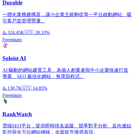
Durable
一體化業務建構器，讓小企業主能夠從單一平台啟動網站、吸
引客戶並管理營運。
♨️
324.45K
🇺🇸
28.33%
Freemium
Soloist AI
AI 驅動的網站建置工具，為個人創業者與中小企業快速打造
專業、SEO 最佳化網站，無需寫程式。
♨️
130.7K
🇺🇸
14.85%
Freemium
RankWatch
雲端SEO平台，提供即時排名追蹤、競爭對手分析、反向連結
監控與全方位網站稽核，全面提升搜尋表現。