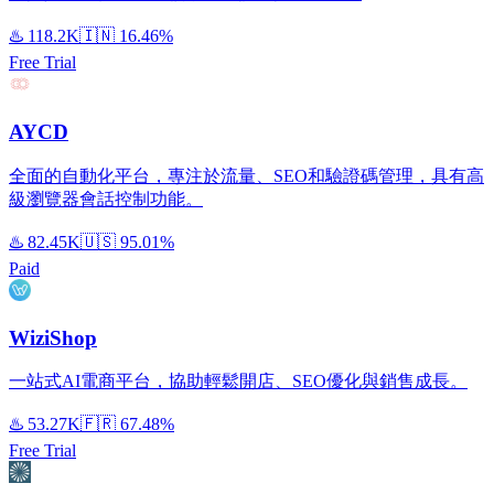
♨️
118.2K
🇮🇳
16.46%
Free Trial
AYCD
全面的自動化平台，專注於流量、SEO和驗證碼管理，具有高
級瀏覽器會話控制功能。
♨️
82.45K
🇺🇸
95.01%
Paid
WiziShop
一站式AI電商平台，協助輕鬆開店、SEO優化與銷售成長。
♨️
53.27K
🇫🇷
67.48%
Free Trial