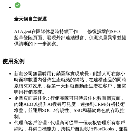
全天候自主營運
AI Agent在團隊休息時持續工作——修復損壞的SEO、
起草登陸頁面、發現外部連結機會、偵測流量異常並提
供清晰的下一步洞察。
使用案例
新創公司無需聘用行銷團隊實現成長
:
創辦人可在數小
時而非數週內發佈生產就緒的網站，在建構產品的同時
累積SEO效果，從第一天起就自動產生潛在客戶，無需
聘用行銷團隊。
企業頁面最佳化
:
行銷團隊可同時最佳化數百個頁面，
內建AEO以提升AI搜尋可見度，連接到CRM/分析技術
堆疊，並運用SOC 2合規性、SSO和基於角色的存取控
制。
代理商客戶管理
:
代理商可從單一儀表板管理所有客戶
網站，具備白標能力，跨帳戶自動執行PloyBooks，並提