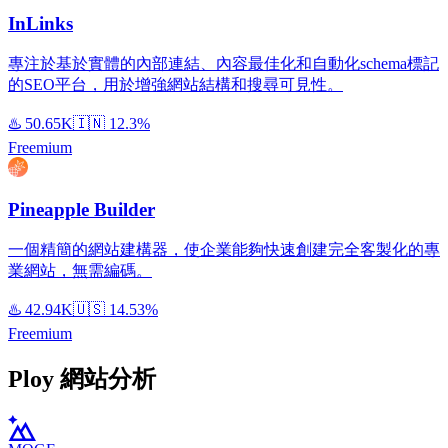
InLinks
專注於基於實體的內部連結、內容最佳化和自動化schema標記
的SEO平台，用於增強網站結構和搜尋可見性。
♨️
50.65K
🇮🇳
12.3%
Freemium
Pineapple Builder
一個精簡的網站建構器，使企業能夠快速創建完全客製化的專
業網站，無需編碼。
♨️
42.94K
🇺🇸
14.53%
Freemium
Ploy 網站分析