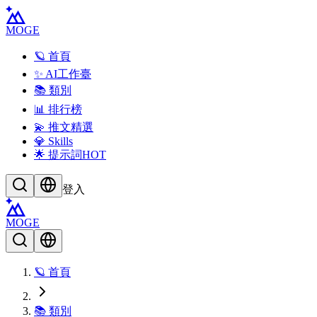
MOGE
🪐 首頁
✨ AI工作臺
📚 類別
📊 排行榜
💫 推文精選
💎 Skills
🌟 提示詞
HOT
登入
MOGE
🪐 首頁
📚 類別