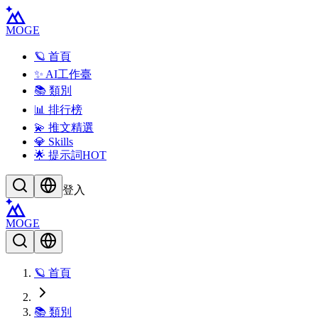
MOGE
🪐 首頁
✨ AI工作臺
📚 類別
📊 排行榜
💫 推文精選
💎 Skills
🌟 提示詞
HOT
登入
MOGE
🪐 首頁
📚 類別