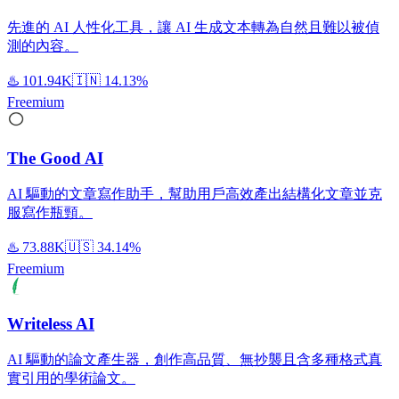
先進的 AI 人性化工具，讓 AI 生成文本轉為自然且難以被偵
測的內容。
♨️
101.94K
🇮🇳
14.13%
Freemium
The Good AI
AI 驅動的文章寫作助手，幫助用戶高效產出結構化文章並克
服寫作瓶頸。
♨️
73.88K
🇺🇸
34.14%
Freemium
Writeless AI
AI 驅動的論文產生器，創作高品質、無抄襲且含多種格式真
實引用的學術論文。