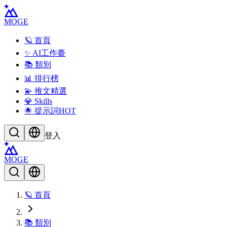
MOGE
🪐 首頁
✨ AI工作臺
📚 類別
📊 排行榜
💫 推文精選
💎 Skills
🌟 提示詞
HOT
登入
MOGE
🪐 首頁
📚 類別