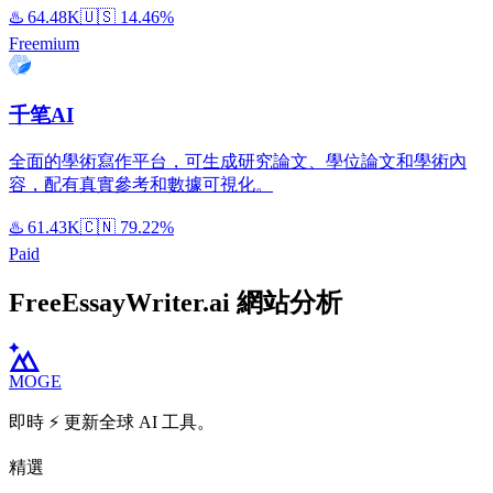
♨️
64.48K
🇺🇸
14.46%
Freemium
千笔AI
全面的學術寫作平台，可生成研究論文、學位論文和學術內
容，配有真實參考和數據可視化。
♨️
61.43K
🇨🇳
79.22%
Paid
FreeEssayWriter.ai 網站分析
MOGE
即時 ⚡️ 更新全球 AI 工具。
精選