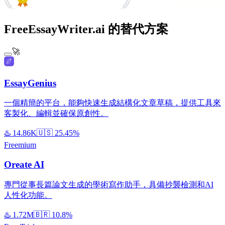
#1 Product of the Day
FreeEssayWriter.ai 的替代方案
🚀
EssayGenius
一個精簡的平台，能夠快速生成結構化文章草稿，提供工具來
客製化、編輯並確保原創性。
♨️
14.86K
🇺🇸
25.45%
Freemium
Oreate AI
專門從事長篇論文生成的學術寫作助手，具備抄襲檢測和AI
人性化功能。
♨️
1.72M
🇧🇷
10.8%