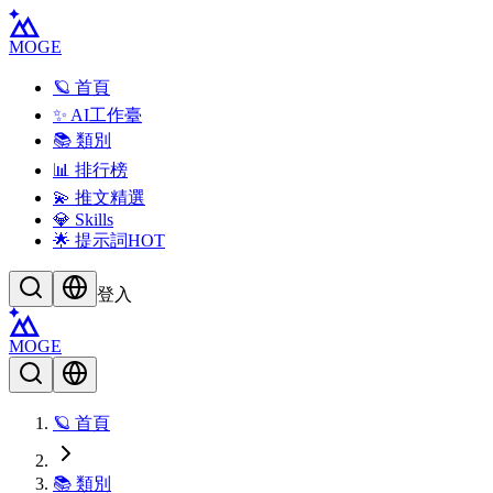
MOGE
🪐 首頁
✨ AI工作臺
📚 類別
📊 排行榜
💫 推文精選
💎 Skills
🌟 提示詞
HOT
登入
MOGE
🪐 首頁
📚 類別