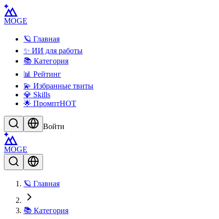
MOGE
🪐 Главная
✨ ИИ для работы
📚 Категория
📊 Рейтинг
💫 Избранные твиты
💎 Skills
🌟 Промпт
HOT
Войти
MOGE
🪐 Главная
📚 Категория