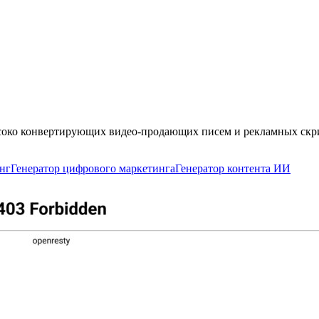
ысоко конвертирующих видео-продающих писем и рекламных скри
нг
Генератор цифрового маркетинга
Генератор контента ИИ