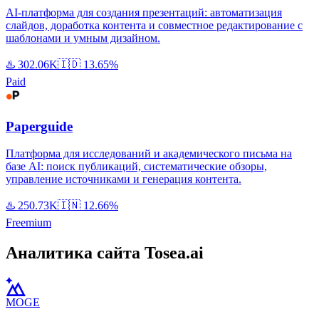
AI-платформа для создания презентаций: автоматизация
слайдов, доработка контента и совместное редактирование с
шаблонами и умным дизайном.
♨️
302.06K
🇮🇩
13.65%
Paid
Paperguide
Платформа для исследований и академического письма на
базе AI: поиск публикаций, систематические обзоры,
управление источниками и генерация контента.
♨️
250.73K
🇮🇳
12.66%
Freemium
Аналитика сайта Tosea.ai
MOGE