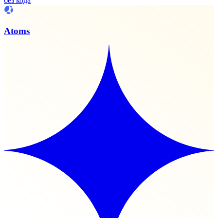
без кода
Atoms