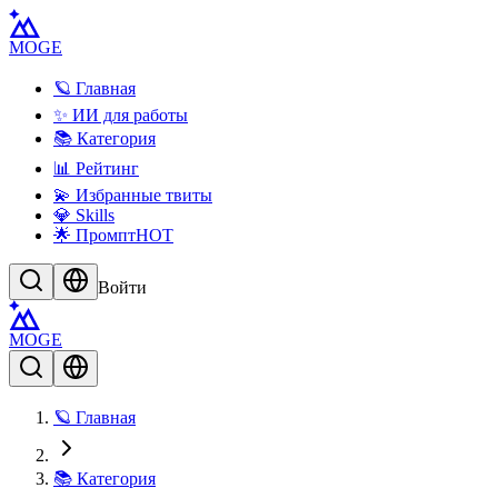
MOGE
🪐 Главная
✨ ИИ для работы
📚 Категория
📊 Рейтинг
💫 Избранные твиты
💎 Skills
🌟 Промпт
HOT
Войти
MOGE
🪐 Главная
📚 Категория