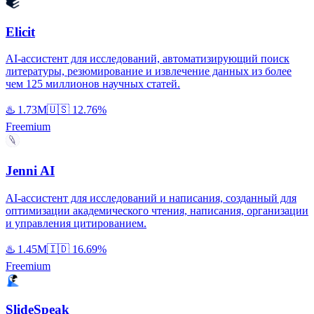
Elicit
AI-ассистент для исследований, автоматизирующий поиск
литературы, резюмирование и извлечение данных из более
чем 125 миллионов научных статей.
♨️
1.73M
🇺🇸
12.76%
Freemium
Jenni AI
AI-ассистент для исследований и написания, созданный для
оптимизации академического чтения, написания, организации
и управления цитированием.
♨️
1.45M
🇮🇩
16.69%
Freemium
SlideSpeak