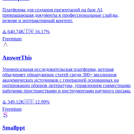
Платформа для создания презентаций на базе AI,
превращающая документы в профессиональные слайды,
резюме и интерактивный контент.
♨️
640.74K
🇮🇳
16.17%
Freemium
AnswerThis
Универсальная исследовательская платформа, которая
объединяет обнаружение статей среди 300+ миллионов
академических источников с генерацией основанных на
цитировании обзоров литературы, управлением совместными
рабочими пространствами и инструментами научного письма.
♨️
349.12K
🇺🇸
12.99%
Freemium
Smallppt