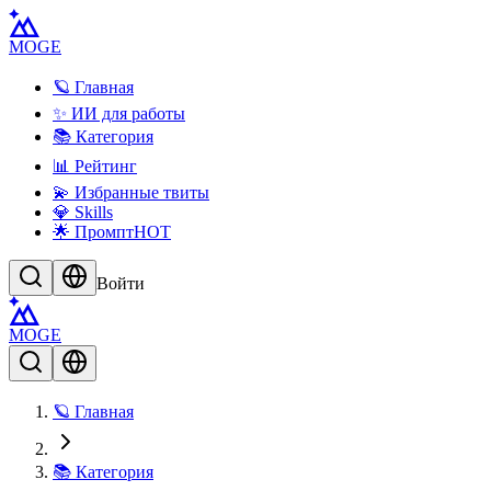
MOGE
🪐 Главная
✨ ИИ для работы
📚 Категория
📊 Рейтинг
💫 Избранные твиты
💎 Skills
🌟 Промпт
HOT
Войти
MOGE
🪐 Главная
📚 Категория