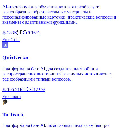
AI-платформа для обучения, которая преобразует
разнообразные образовательные материалы в
персонализированные карточки, практические вопросы и
экзамены с адаптивными функциями.
♨️
283K
🇺🇸
9.16%
Free Trial
QuizGecko
Платформа на базе AI для создания, настройки и
распространения викторин из различных источников с
разнообразными типами вопросов.
♨️
195.21K
🇺🇸
12.9%
Freemium
To Teach
Платформа на базе AI, помогающая педагогам быстро