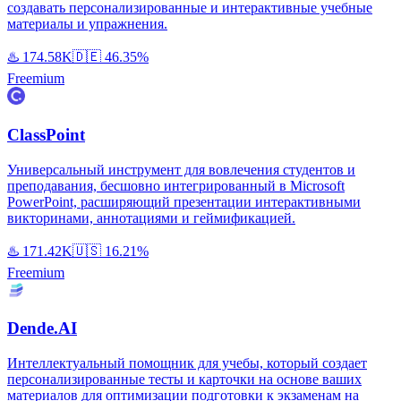
создавать персонализированные и интерактивные учебные
материалы и упражнения.
♨️
174.58K
🇩🇪
46.35%
Freemium
ClassPoint
Универсальный инструмент для вовлечения студентов и
преподавания, бесшовно интегрированный в Microsoft
PowerPoint, расширяющий презентации интерактивными
викторинами, аннотациями и геймификацией.
♨️
171.42K
🇺🇸
16.21%
Freemium
Dende.AI
Интеллектуальный помощник для учебы, который создает
персонализированные тесты и карточки на основе ваших
материалов для оптимизации подготовки к экзаменам на