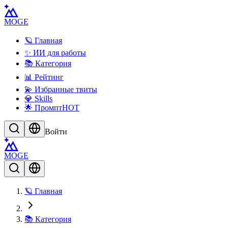
MOGE
🪐 Главная
✨ ИИ для работы
📚 Категория
📊 Рейтинг
💫 Избранные твиты
💎 Skills
🌟 Промпт
HOT
Войти
MOGE
🪐 Главная
📚 Категория