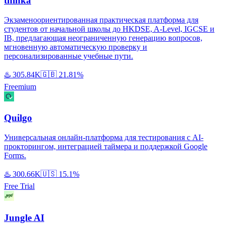
thinka
Экзаменоориентированная практическая платформа для
студентов от начальной школы до HKDSE, A-Level, IGCSE и
IB, предлагающая неограниченную генерацию вопросов,
мгновенную автоматическую проверку и
персонализированные учебные пути.
♨️
305.84K
🇬🇧
21.81%
Freemium
Quilgo
Универсальная онлайн-платформа для тестирования с AI-
прокторингом, интеграцией таймера и поддержкой Google
Forms.
♨️
300.66K
🇺🇸
15.1%
Free Trial
Jungle AI