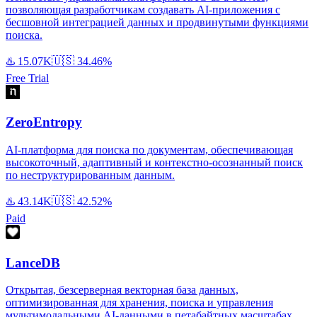
позволяющая разработчикам создавать AI-приложения с
бесшовной интеграцией данных и продвинутыми функциями
поиска.
♨️
15.07K
🇺🇸
34.46%
Free Trial
ZeroEntropy
AI-платформа для поиска по документам, обеспечивающая
высокоточный, адаптивный и контекстно-осознанный поиск
по неструктурированным данным.
♨️
43.14K
🇺🇸
42.52%
Paid
LanceDB
Открытая, безсерверная векторная база данных,
оптимизированная для хранения, поиска и управления
мультимодальными AI-данными в петабайтных масштабах.