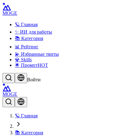
MOGE
🪐 Главная
✨ ИИ для работы
📚 Категория
📊 Рейтинг
💫 Избранные твиты
💎 Skills
🌟 Промпт
HOT
Войти
MOGE
🪐 Главная
📚 Категория