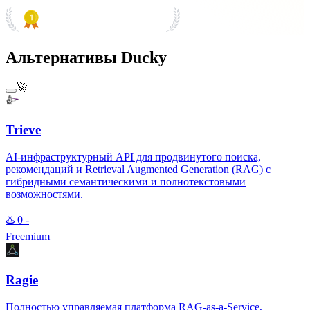
PRODUCT HUNT
#1 Product of the Day
Альтернативы Ducky
🚀
Trieve
AI-инфраструктурный API для продвинутого поиска,
рекомендаций и Retrieval Augmented Generation (RAG) с
гибридными семантическими и полнотекстовыми
возможностями.
♨️
0
-
Freemium
Ragie
Полностью управляемая платформа RAG-as-a-Service,