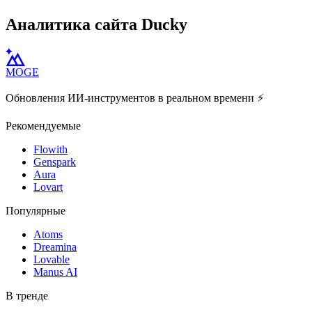
Аналитика сайта Ducky
MOGE
Обновления ИИ-инструментов в реальном времени ⚡️
Рекомендуемые
Flowith
Genspark
Aura
Lovart
Популярные
Atoms
Dreamina
Lovable
Manus AI
В тренде