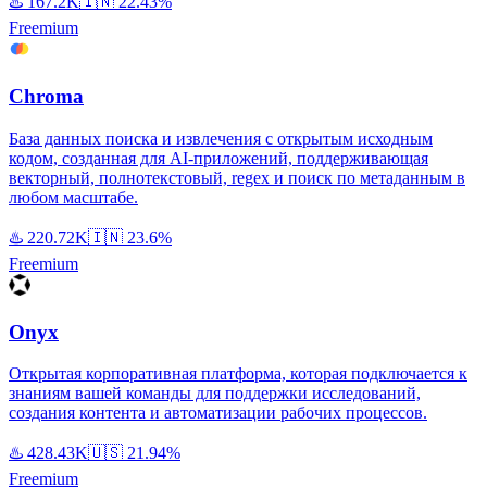
♨️
167.2K
🇮🇳
22.43%
Freemium
Chroma
База данных поиска и извлечения с открытым исходным
кодом, созданная для AI-приложений, поддерживающая
векторный, полнотекстовый, regex и поиск по метаданным в
любом масштабе.
♨️
220.72K
🇮🇳
23.6%
Freemium
Onyx
Открытая корпоративная платформа, которая подключается к
знаниям вашей команды для поддержки исследований,
создания контента и автоматизации рабочих процессов.
♨️
428.43K
🇺🇸
21.94%
Freemium