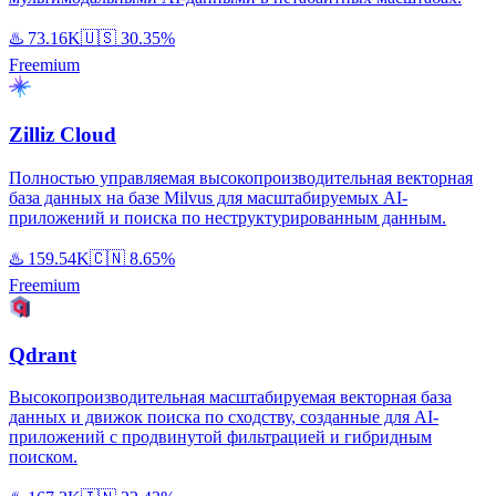
♨️
73.16K
🇺🇸
30.35%
Freemium
Zilliz Cloud
Полностью управляемая высокопроизводительная векторная
база данных на базе Milvus для масштабируемых AI-
приложений и поиска по неструктурированным данным.
♨️
159.54K
🇨🇳
8.65%
Freemium
Qdrant
Высокопроизводительная масштабируемая векторная база
данных и движок поиска по сходству, созданные для AI-
приложений с продвинутой фильтрацией и гибридным
поиском.