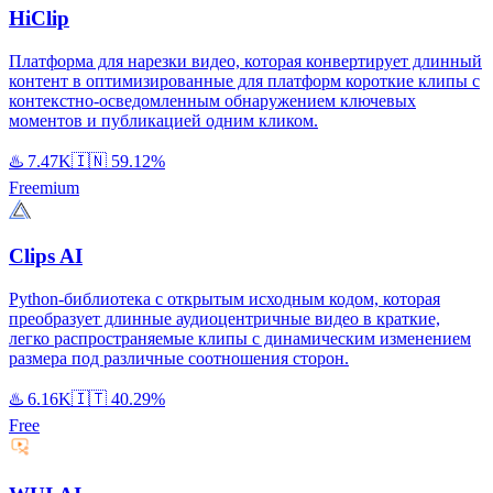
HiClip
Платформа для нарезки видео, которая конвертирует длинный
контент в оптимизированные для платформ короткие клипы с
контекстно-осведомленным обнаружением ключевых
моментов и публикацией одним кликом.
♨️
7.47K
🇮🇳
59.12%
Freemium
Clips AI
Python-библиотека с открытым исходным кодом, которая
преобразует длинные аудиоцентричные видео в краткие,
легко распространяемые клипы с динамическим изменением
размера под различные соотношения сторон.
♨️
6.16K
🇮🇹
40.29%
Free