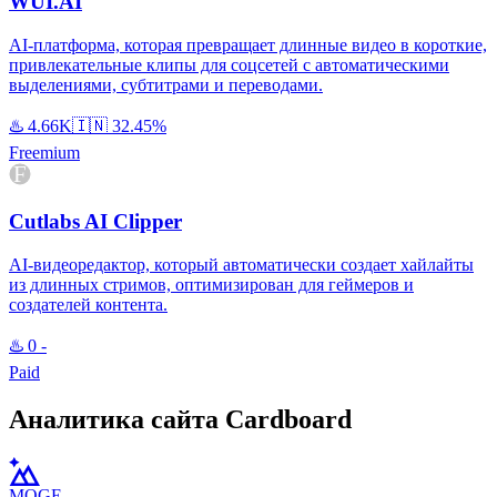
WUI.AI
AI-платформа, которая превращает длинные видео в короткие,
привлекательные клипы для соцсетей с автоматическими
выделениями, субтитрами и переводами.
♨️
4.66K
🇮🇳
32.45%
Freemium
Cutlabs AI Clipper
AI-видеоредактор, который автоматически создает хайлайты
из длинных стримов, оптимизирован для геймеров и
создателей контента.
♨️
0
-
Paid
Аналитика сайта Cardboard
MOGE