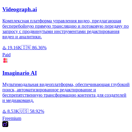
Videograph.ai
Комплексная платформа управления видео, предлагающая
бесперебойную прямую трансляцию и потоковую передачу по
запросу с продвинутыми инструментами редактирования
видео и аналитики.
♨️
19.16K
🇮🇳
86.36%
Paid
Imaginario AI
Мультимодальная видеоплатформа, обеспечивающая глубокий
поиск, автоматизированное редактирование и
беспрепятственную трансформацию контента для создателей
и медиакоманд.
♨️
8.53K
🇺🇸
58.92%
Freemium