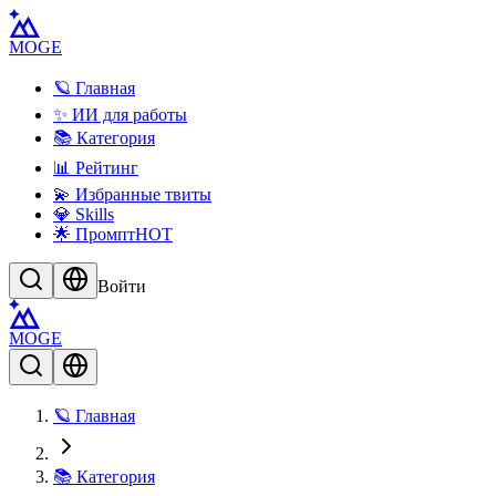
MOGE
🪐 Главная
✨ ИИ для работы
📚 Категория
📊 Рейтинг
💫 Избранные твиты
💎 Skills
🌟 Промпт
HOT
Войти
MOGE
🪐 Главная
📚 Категория