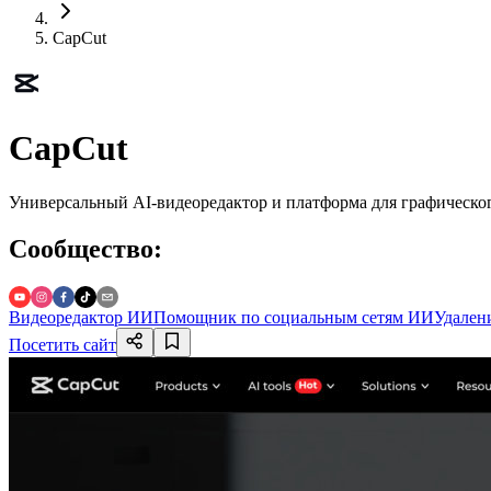
CapCut
CapCut
Универсальный AI-видеоредактор и платформа для графического
Сообщество
:
Видеоредактор ИИ
Помощник по социальным сетям ИИ
Удален
Посетить сайт