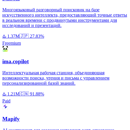
Многоязыковый разговорный поисковик на базе
искусственного интеллекта, предоставляющий точные ответы
в реальном времени с продвинутыми инструментами для
исследований и презентаций.
♨️
1.37M
🇯🇵
27.83%
Freemium
ima.copilot
Интеллектуальная рабочая станция, объединяющая
возможности поиска, чтения и письма с управлением
персонализированной базой знаний.
♨️
1.21M
🇨🇳
91.88%
Paid
Mapify