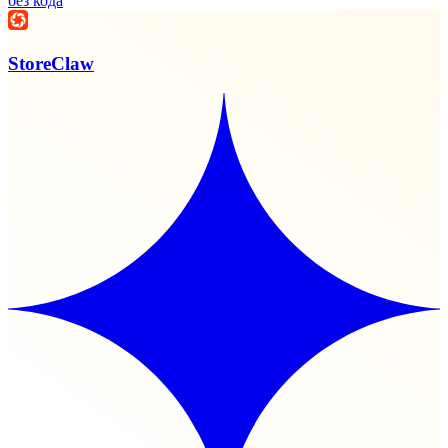
без кода
StoreClaw