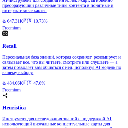
AI-инструмент для создания интеллект-карт, мгновенно
преобразующий различные типы контента в понятные и
интерактивные карты.
♨️
647.31K
🇧🇷
10.73%
Freemium
Recall
Персональная база знаний, которая сохраняет, резюмирует и
связывает все, что вы читаете, смотрите или слушаете — а
затем позволяет вам общаться с ней, используя AI модель по
вашему выбору.
♨️
484.06K
🇺🇸
47.8%
Freemium
Heuristica
Инструмент для исследования знаний с поддержкой AI,
использующий визуальные концептуальные карты для