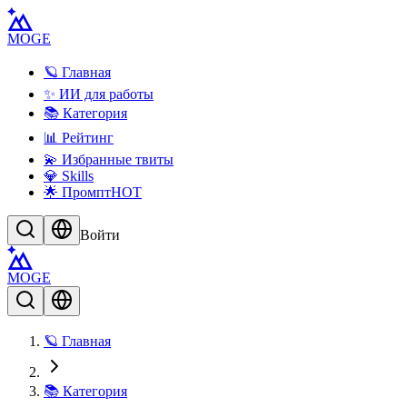
MOGE
🪐 Главная
✨ ИИ для работы
📚 Категория
📊 Рейтинг
💫 Избранные твиты
💎 Skills
🌟 Промпт
HOT
Войти
MOGE
🪐 Главная
📚 Категория