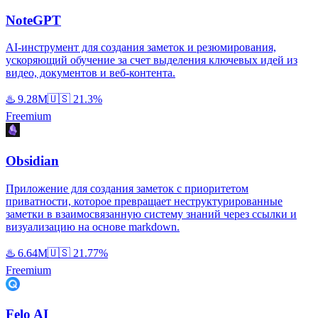
NoteGPT
AI-инструмент для создания заметок и резюмирования,
ускоряющий обучение за счет выделения ключевых идей из
видео, документов и веб-контента.
♨️
9.28M
🇺🇸
21.3%
Freemium
Obsidian
Приложение для создания заметок с приоритетом
приватности, которое превращает неструктурированные
заметки в взаимосвязанную систему знаний через ссылки и
визуализацию на основе markdown.
♨️
6.64M
🇺🇸
21.77%
Freemium
Felo AI