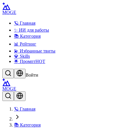
MOGE
🪐 Главная
✨ ИИ для работы
📚 Категория
📊 Рейтинг
💫 Избранные твиты
💎 Skills
🌟 Промпт
HOT
Войти
MOGE
🪐 Главная
📚 Категория