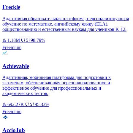
Freckle
Адаптивная образовательная платформа, персонализирующая
обучение по математике, английскому языку (ELA),
обществознанию и естественным наукам для учеников K-12.
♨️
1.18M
🇺🇸
98.79%
Freemium
Achievable
Адаптивная, мобильная платформа для подготовки к
экзаменам, обеспечивающая персонализированное и
эффективное обучение для профессиональных и
академических тестов.
♨️
692.27K
🇺🇸
95.33%
Freemium
AccioJob