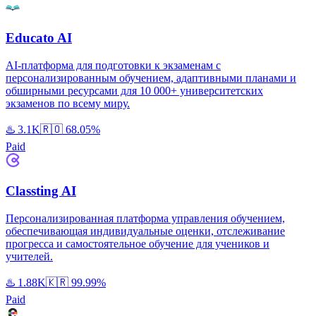
Educato AI
AI-платформа для подготовки к экзаменам с
персонализированным обучением, адаптивными планами и
обширными ресурсами для 10 000+ университетских
экзаменов по всему миру.
♨️
3.1K
🇷🇴
68.05%
Paid
Classting AI
Персонализированная платформа управления обучением,
обеспечивающая индивидуальные оценки, отслеживание
прогресса и самостоятельное обучение для учеников и
учителей.
♨️
1.88K
🇰🇷
99.99%
Paid