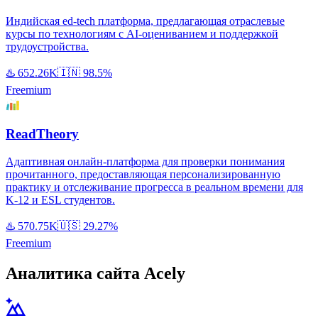
Индийская ed-tech платформа, предлагающая отраслевые
курсы по технологиям с AI-оцениванием и поддержкой
трудоустройства.
♨️
652.26K
🇮🇳
98.5%
Freemium
ReadTheory
Адаптивная онлайн-платформа для проверки понимания
прочитанного, предоставляющая персонализированную
практику и отслеживание прогресса в реальном времени для
K-12 и ESL студентов.
♨️
570.75K
🇺🇸
29.27%
Freemium
Аналитика сайта Acely