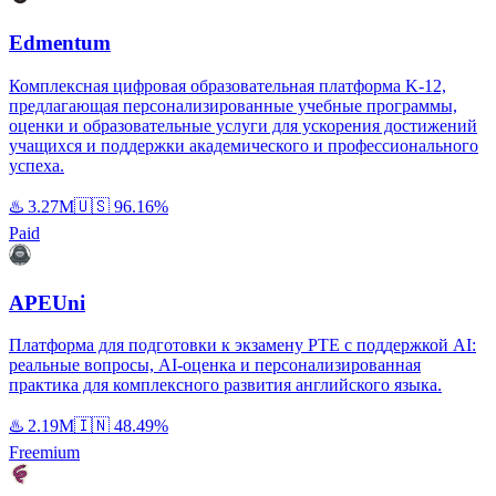
Edmentum
Комплексная цифровая образовательная платформа K-12,
предлагающая персонализированные учебные программы,
оценки и образовательные услуги для ускорения достижений
учащихся и поддержки академического и профессионального
успеха.
♨️
3.27M
🇺🇸
96.16%
Paid
APEUni
Платформа для подготовки к экзамену PTE с поддержкой AI:
реальные вопросы, AI-оценка и персонализированная
практика для комплексного развития английского языка.
♨️
2.19M
🇮🇳
48.49%
Freemium