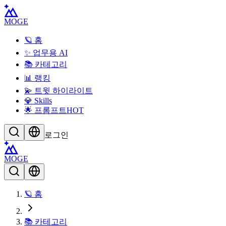
MOGE
🪐 홈
✨ 업무용 AI
📚 카테고리
📊 랭킹
💫 트윗 하이라이트
💎 Skills
🌟 프롬프트
HOT
로그인
MOGE
🪐 홈
📚 카테고리