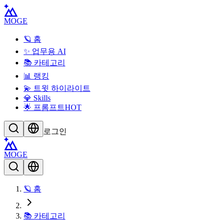
MOGE
🪐 홈
✨ 업무용 AI
📚 카테고리
📊 랭킹
💫 트윗 하이라이트
💎 Skills
🌟 프롬프트
HOT
로그인
MOGE
🪐 홈
📚 카테고리