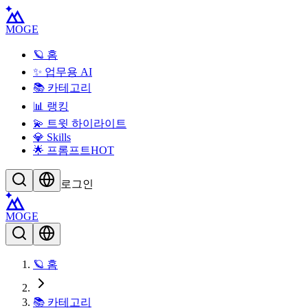
MOGE
🪐 홈
✨ 업무용 AI
📚 카테고리
📊 랭킹
💫 트윗 하이라이트
💎 Skills
🌟 프롬프트
HOT
로그인
MOGE
🪐 홈
📚 카테고리