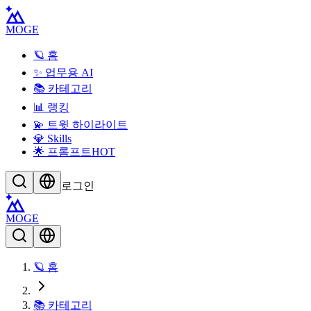
MOGE
🪐 홈
✨ 업무용 AI
📚 카테고리
📊 랭킹
💫 트윗 하이라이트
💎 Skills
🌟 프롬프트
HOT
로그인
MOGE
🪐 홈
📚 카테고리