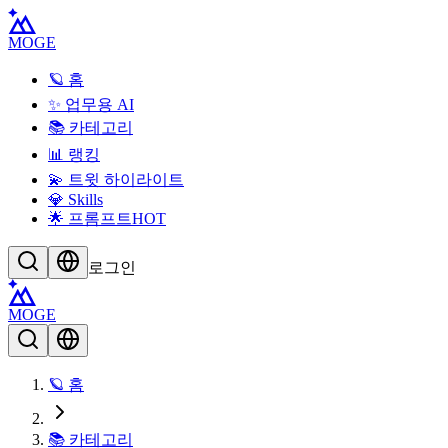
MOGE
🪐 홈
✨ 업무용 AI
📚 카테고리
📊 랭킹
💫 트윗 하이라이트
💎 Skills
🌟 프롬프트
HOT
로그인
MOGE
🪐 홈
📚 카테고리