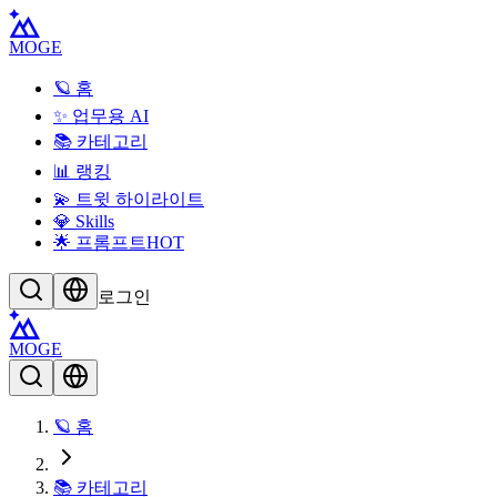
MOGE
🪐 홈
✨ 업무용 AI
📚 카테고리
📊 랭킹
💫 트윗 하이라이트
💎 Skills
🌟 프롬프트
HOT
로그인
MOGE
🪐 홈
📚 카테고리