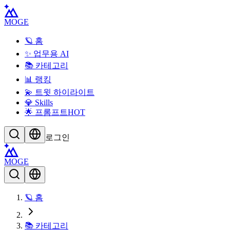
MOGE
🪐 홈
✨ 업무용 AI
📚 카테고리
📊 랭킹
💫 트윗 하이라이트
💎 Skills
🌟 프롬프트
HOT
로그인
MOGE
🪐 홈
📚 카테고리