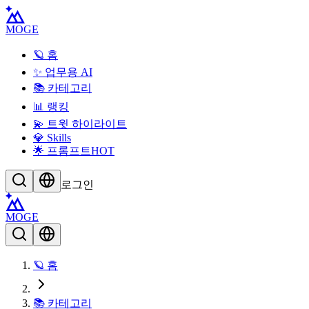
MOGE
🪐 홈
✨ 업무용 AI
📚 카테고리
📊 랭킹
💫 트윗 하이라이트
💎 Skills
🌟 프롬프트
HOT
로그인
MOGE
🪐 홈
📚 카테고리