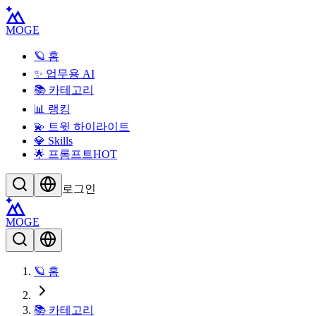
MOGE
🪐 홈
✨ 업무용 AI
📚 카테고리
📊 랭킹
💫 트윗 하이라이트
💎 Skills
🌟 프롬프트
HOT
로그인
MOGE
🪐 홈
📚 카테고리