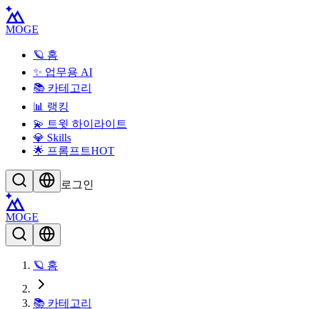
MOGE
🪐 홈
✨ 업무용 AI
📚 카테고리
📊 랭킹
💫 트윗 하이라이트
💎 Skills
🌟 프롬프트
HOT
로그인
MOGE
🪐 홈
📚 카테고리