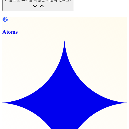
Atoms