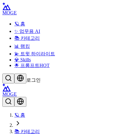
MOGE
🪐 홈
✨ 업무용 AI
📚 카테고리
📊 랭킹
💫 트윗 하이라이트
💎 Skills
🌟 프롬프트
HOT
로그인
MOGE
🪐 홈
📚 카테고리