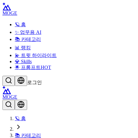
MOGE
🪐 홈
✨ 업무용 AI
📚 카테고리
📊 랭킹
💫 트윗 하이라이트
💎 Skills
🌟 프롬프트
HOT
로그인
MOGE
🪐 홈
📚 카테고리