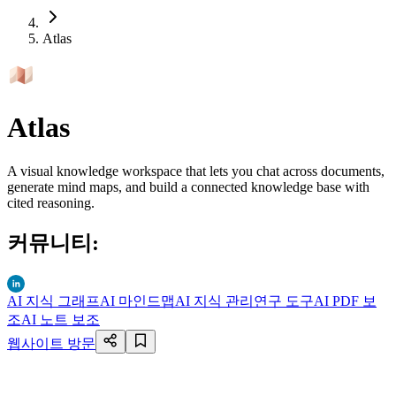
Atlas
Atlas
A visual knowledge workspace that lets you chat across documents,
generate mind maps, and build a connected knowledge base with
cited reasoning.
커뮤니티
:
AI 지식 그래프
AI 마인드맵
AI 지식 관리
연구 도구
AI PDF 보
조
AI 노트 보조
웹사이트 방문