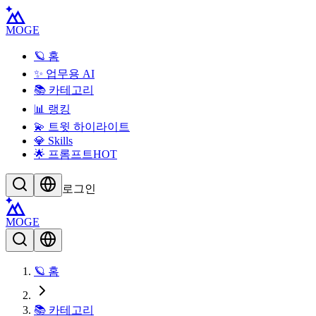
MOGE
🪐 홈
✨ 업무용 AI
📚 카테고리
📊 랭킹
💫 트윗 하이라이트
💎 Skills
🌟 프롬프트
HOT
로그인
MOGE
🪐 홈
📚 카테고리